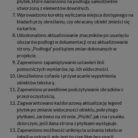
płytek, które naniesiono na podłogę samodzielnie
utworzoną z elementów dowolnych.
Wprowadzono korektę wyliczania miejsca dostępnego na
kładach przy określaniu, czy obracany obiekt zmieści się
na kartce.
Udoskonalono aktualizowanie znaczników po usunięciu
obszarów podłogi w dokumentacji oraz aktualizowanie
strony „Podłoga” pod kątem zmian dokonanych w
projekcie.
Zapewniono zapamiętywanie ustawień linii
pomocniczych wymiarów, np. ich widoczności.
Umożliwiono cofanie i przywracanie wypełnienia
obiektów teksturą.
Zapewniono prawidłowe podczytywanie obrazków z
przezroczystością.
Zagwarantowano każdorazową aktualizację legend
płytek po zmianie widoczności obiektu, pokrytego
płytkami, zarówno na stronie „Płytki”, jak i na rysunku
zbiorczym, jeśli dana strona z płytkami występuje.
Zapewniono możliwość uniknięcia ucinania tekstu w
tabeli w sytuacji, gdy jest to ciąg liter bez spacji.