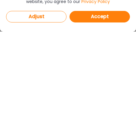
website, you agree to our
Privacy Policy
Adjust
Accept
PROGRAMS
CAD Decor PRO 4.X
CAD Decor 4.X
CAD Kitchens 8.X
CAD Cut 4.X
netDecor HOME
MODULES
Render PRO
Wardrobe Module