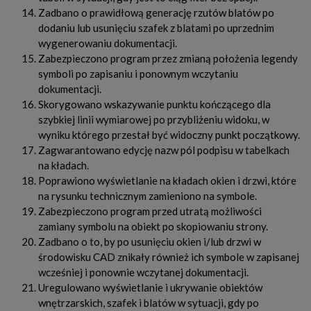
Zadbano o prawidłową generację rzutów blatów po
dodaniu lub usunięciu szafek z blatami po uprzednim
wygenerowaniu dokumentacji.
Zabezpieczono program przez zmianą położenia legendy
symboli po zapisaniu i ponownym wczytaniu
dokumentacji.
Skorygowano wskazywanie punktu kończącego dla
szybkiej linii wymiarowej po przybliżeniu widoku, w
wyniku którego przestał być widoczny punkt początkowy.
Zagwarantowano edycję nazw pól podpisu w tabelkach
na kładach.
Poprawiono wyświetlanie na kładach okien i drzwi, które
na rysunku technicznym zamieniono na symbole.
Zabezpieczono program przed utratą możliwości
zamiany symbolu na obiekt po skopiowaniu strony.
Zadbano o to, by po usunięciu okien i/lub drzwi w
środowisku CAD znikały również ich symbole w zapisanej
wcześniej i ponownie wczytanej dokumentacji.
Uregulowano wyświetlanie i ukrywanie obiektów
wnętrzarskich, szafek i blatów w sytuacji, gdy po