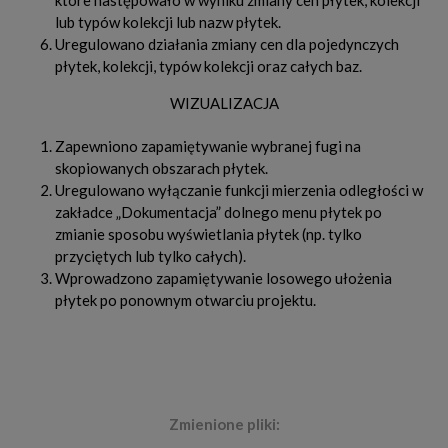
które następowało w wyniku zmiany cen płytek, kolekcji
lub typów kolekcji lub nazw płytek.
Uregulowano działania zmiany cen dla pojedynczych
płytek, kolekcji, typów kolekcji oraz całych baz.
WIZUALIZACJA
Zapewniono zapamiętywanie wybranej fugi na
skopiowanych obszarach płytek.
Uregulowano wyłączanie funkcji mierzenia odległości w
zakładce „Dokumentacja” dolnego menu płytek po
zmianie sposobu wyświetlania płytek (np. tylko
przyciętych lub tylko całych).
Wprowadzono zapamiętywanie losowego ułożenia
płytek po ponownym otwarciu projektu.
Zmienione pliki: