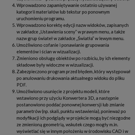
Wprowadzono zapamiętywanie ostatnio używanej
kategorii materiałów lub tekstur po ponownym
uruchomieniu programu.
Wprowadzono korektę edycji nazw widoków, zapisanych
w zakładce „Ustawienia sceny” w prawym menu, a także
nazw grup świateł w zakładce „Światła” w lewym menu.
Umożliwiono cofanie i ponawianie grupowania
elementów i ścian w wizualizacji.
Zmieniono obsługę obiektów po rozbiciu, by ich elementy
składowe były widoczne w wizualizacji.
Zabezpieczono program przed błędem, który występował
po anulowaniu drukowania aktualnego widoku do pliku
PDF.
Umożliwiono usunięcie z projektu modeli, które
wstawiono przy użyciu Konwertera 3D, a następnie
postanowiono poddać ponownej konwersji lub zmianie
parametrów (np. skali, punktu wstawienia), ponieważ po
modyfikacji ich podglądy w projekcie mogą być niezgodne
ze zmienioną geometrią, wskutek czego mogły m.in.
wyświetlać się w innym położeniu w środowisku CAD i w