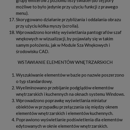
grupy emiterów z poziomu listy świateł (do tej pory
możliwe to było jedynie przy użyciu funkcji z prawego
menu).
Skorygowano działanie przybliżania i oddalania obrazu
przy użyciu kółka myszy (scrolla).
Wprowadzono korektę wyświetlania pantografów szaf
wnękowych w wizualizacji, by pojawiały się w takim
samym położeniu, jak w Module Sza Wnękowych i
środowisku CAD.
WSTAWIANIE ELEMENTÓW WNĘTRZARSKICH
Wyszukiwanie elementów w bazie po nazwie poszerzono
o typ standardowy.
Wyeliminowano przebijanie podglądów elementów
wnętrzarskich i kuchennych na oknach systemu Windows.
Wprowadzono poprawkę wyświetlania miniatur
obiektów w przypadku przełączania się między oknem
elementów wnętrzarskich i elementów kuchennych.
Poprawiono wyświetlanie podświetlenia dla elementów
edytowanych w oknie elementów wnętrzarskich.