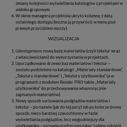
zmiany kolejności wyświetlania katalogów z projektami w
widoku grupowym.
W oknie managera projektów ukryto kolumnę z datą
ostatniego dostępu (można ją przywrócić w menu pod
prawym przyciskiem myszy).
WIZUALIZACJA
Udostępniono nową bazę materiałów (czyli tekstur wraz
z właściwościami) do wykorzystania w projektach.
Uporządkowano drzewo baz materiałów i tekstur –
zostało podzielone na katalogi: „Materiały standardowe”,
„Tekstury standardowe” i „Tekstury użytkownika” (a w
programach z modułem Render PRO także „Materiały
użytkownika” do przechowywania własnoręcznie
zapisanych materiałów).
Nowy sposób sortowania podglądów materiałów i
tekstur – po nazwie (jak do tej pory) lub po kolorze (nowy
sposób, nieco bardziej czasochłonny w fazie
wyświetlania podglądów, lecz wygodniejszy dla
użytkownika – pozwala prędzej wyszukać żądany odcień).