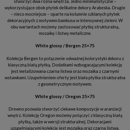
stworzyć dwa różna wnętrza. Jedno minimalistyczne –
wykorzystujące obok płytek delikatne dekory Arabeska. Drugie
– nieco mocniejsze – oparte na kolumnie szklanych płytek
dekoracyjnych z motywem bambusa w intensywnej zieleni. W
obu wariantach możemy zastosować płytkę strukturalną,
mozaikę i listwy metaliczne.
White glossy / Bergen 25×75
Kolekcja Bergen to połączenie odważnej kolorystyki dekoru z
klasyczną białą płytką. Dodatkami wzbogacającymi kolekcję
jest metalizowana czarna listwa oraz mozaika z czarnymi
wstawkami. Uzupełnieniem oferty jest biała płytka strukturalna
z geometrycznym motywem.
White glossy / Oregon 25×75
Drewno pozwala stworzyć ciekawe kompozycje w aranżacji
wnętrz. Kolekcję Oregon możemy połączyć z klasyczną białą
płytką, także w wersji strukturalnej. Dekoracjami
uzupełniającymi kolekcję jest mozaika oraz czarna listwa.