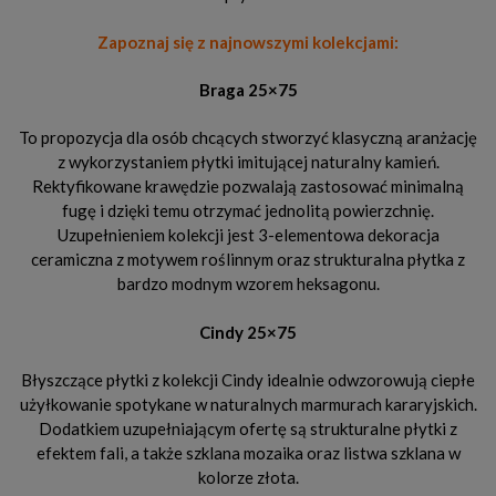
Zapoznaj się z najnowszymi kolekcjami:
Braga 25×75
To propozycja dla osób chcących stworzyć klasyczną aranżację
z wykorzystaniem płytki imitującej naturalny kamień.
Rektyfikowane krawędzie pozwalają zastosować minimalną
fugę i dzięki temu otrzymać jednolitą powierzchnię.
Uzupełnieniem kolekcji jest 3-elementowa dekoracja
ceramiczna z motywem roślinnym oraz strukturalna płytka z
bardzo modnym wzorem heksagonu.
Cindy 25×75
Błyszczące płytki z kolekcji Cindy idealnie odwzorowują ciepłe
użyłkowanie spotykane w naturalnych marmurach kararyjskich.
Dodatkiem uzupełniającym ofertę są strukturalne płytki z
efektem fali, a także szklana mozaika oraz listwa szklana w
kolorze złota.