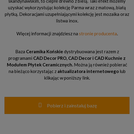
skandynawskim, to ciepłe drewno z bielą. Taki efekt możemy
uzyskać wykorzystując kolekcję Parma wraz z matową, białą
płytką. Dekoracjami uzupełniającymi kolekcję jest mozaika oraz
listwa inox.
Więcej informacji znajdziesz na
stronie producenta
.
Baza
Ceramika Końskie
dystrybuowana jest razem z
programami
CAD Decor PRO, CAD Decor
i CAD Kuchnie z
Modułem Płytek Ceramicznych.
Można ją również pobierać
na bieżąco korzystając z
aktualizatora internetowego
lub
klikając w poniższy link.
Pobierz i zainstaluj bazę