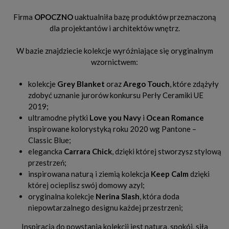
Firma
OPOCZNO
uaktualniła bazę produktów przeznaczoną
dla projektantów i architektów wnętrz.
W bazie znajdziecie kolekcje wyróżniające się oryginalnym
wzornictwem:
kolekcje
Grey Blanket
oraz
Arego Touch
, które zdążyły
zdobyć uznanie jurorów konkursu Perły Ceramiki UE
2019;
ultramodne płytki
Love you Navy
i
Ocean Romance
inspirowane kolorystyką roku 2020 wg Pantone –
Classic Blue;
elegancka
Carrara Chick
, dzięki której stworzysz stylową
przestrzeń;
inspirowana naturą i ziemią kolekcja
Keep Calm
dzięki
której ocieplisz swój domowy azyl;
oryginalna kolekcje
Nerina Slash
, która doda
niepowtarzalnego designu każdej przestrzeni;
Inspiracją do powstania kolekcji jest natura, spokój, siła