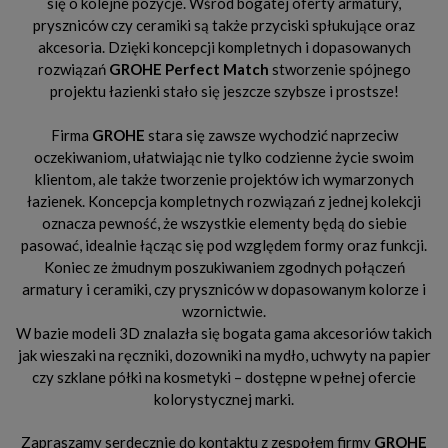
się o kolejne pozycje. Wśród bogatej oferty armatury,
pryszniców czy ceramiki są także przyciski spłukujące oraz
akcesoria. Dzięki koncepcji kompletnych i dopasowanych
rozwiązań
GROHE Perfect Match
stworzenie spójnego
projektu łazienki stało się jeszcze szybsze i prostsze!
Firma
GROHE
stara się zawsze wychodzić naprzeciw
oczekiwaniom, ułatwiając nie tylko codzienne życie swoim
klientom, ale także tworzenie projektów ich wymarzonych
łazienek. Koncepcja kompletnych rozwiązań z jednej kolekcji
oznacza pewność, że wszystkie elementy będą do siebie
pasować, idealnie łącząc się pod względem formy oraz funkcji.
Koniec ze żmudnym poszukiwaniem zgodnych połączeń
armatury i ceramiki, czy pryszniców w dopasowanym kolorze i
wzornictwie.
W bazie modeli 3D znalazła się bogata gama akcesoriów takich
jak wieszaki na ręczniki, dozowniki na mydło, uchwyty na papier
czy szklane półki na kosmetyki – dostępne w pełnej ofercie
kolorystycznej marki.
Zapraszamy serdecznie do kontaktu z zespołem firmy
GROHE