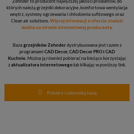
Zehnder to producent najwyższej jakości produktów, do
których należą grzejniki dekoracyjne, komfortowa wentylacja
wnętrz, systemy ogrzewania i chłodzenia sufitowego oraz
Clean air solutions.
Więcej informacji o ofercie znaleźć
można na stronie internetowej producenta.
Baza
grzejników Zehnder
dystrybuowana jest razem z
programami
CAD Decor,
CAD Decor PRO
i CAD
Kuchnie.
Można ją również pobierać na bieżąco korzystając
z
aktualizatora internetowego
lub klikając w poniższy link.
Pobierz i zainstaluj bazę