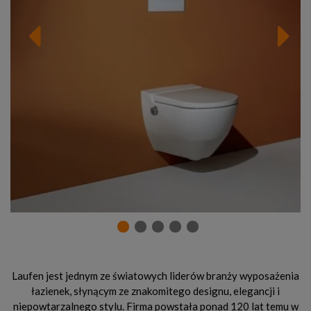
Laufen jest jednym ze światowych liderów branży wyposażenia
łazienek, słynącym ze znakomitego designu, elegancji i
niepowtarzalnego stylu. Firma powstała ponad 120 lat temu w