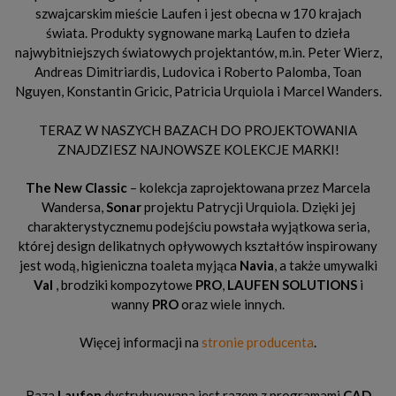
szwajcarskim mieście Laufen i jest obecna w 170 krajach
świata. Produkty sygnowane marką Laufen to dzieła
najwybitniejszych światowych projektantów, m.in. Peter Wierz,
Andreas Dimitriardis, Ludovica i Roberto Palomba, Toan
Nguyen, Konstantin Gricic, Patricia Urquiola i Marcel Wanders.
TERAZ W NASZYCH BAZACH DO PROJEKTOWANIA
ZNAJDZIESZ NAJNOWSZE KOLEKCJE MARKI!
The New Classic
– kolekcja zaprojektowana przez Marcela
Wandersa,
Sonar
projektu Patrycji Urquiola. Dzięki jej
charakterystycznemu podejściu powstała wyjątkowa seria,
której design delikatnych opływowych kształtów inspirowany
jest wodą, higieniczna toaleta myjąca
Navia
, a także umywalki
Val
, brodziki kompozytowe
PRO
,
LAUFEN SOLUTIONS
i
wanny
PRO
oraz wiele innych.
Więcej informacji na
stronie producenta
.
Baza
Laufen
dystrybuowana jest razem z programami
CAD