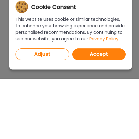
Cookie Consent
This website uses cookie or similar technologies,
to enhance your browsing experience and provide
personalised recommendations. By continuing to
use our website, you agree to our
Privacy Policy
Adjust
Accept
PROGRAMS
PRICEL
CAD Decor PRO 4.X
CAD Decor 4.X
WHERE
CAD Kitchens 8.X
CAD Cut 4.X
ABOUT
netDecor HOME