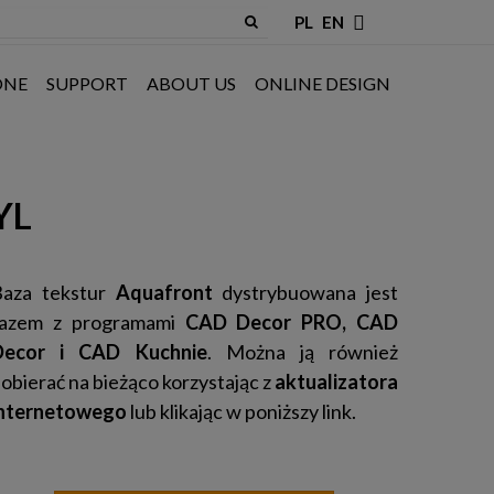
PL
EN
ONE
SUPPORT
ABOUT US
ONLINE DESIGN
YL
Baza tekstur
Aquafront
dystrybuowana jest
razem z programami
CAD Decor PRO,
CAD
Decor i CAD Kuchnie
. Można ją również
obierać na bieżąco korzystając z
aktualizatora
internetowego
lub klikając w poniższy link.