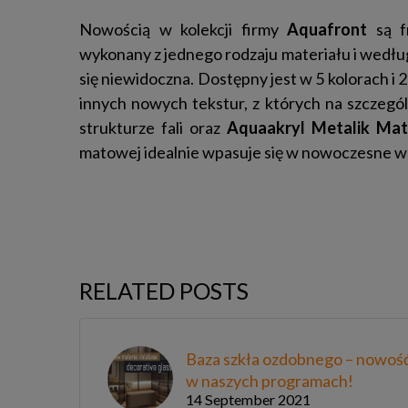
Nowością w kolekcji firmy
Aquafront
są f
wykonany z jednego rodzaju materiału i według 
się niewidoczna. Dostępny jest w 5 kolorach i 
innych nowych tekstur, z których na szczegó
strukturze fali oraz
Aquaakryl Metalik Ma
matowej idealnie wpasuje się w nowoczesne w
RELATED POSTS
Baza szkła ozdobnego – nowoś
w naszych programach!
14 September 2021