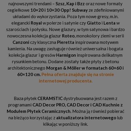
najnowszymi trendami –
Szsz, Kap i Bzz
oraz nowe formaty
cegiełkowe
10×20 i 10×30 Opp! Subway
ze zdefiniowanymi
układami do wykorzystania. Poza tym nowe gresy, m.in.
elegancki
Royal
w polerze i satynie czy
Giatto
i
Lenta
w
szarościach i połysku. Nowe glazury, w tym satynowa i bardzo
nowoczesna kolekcja glazur
Roteo
, monokolory ziemi w serii
Canzoni
czy klasyczna
Pieretta
inspirowana motywem
kamienia. Na uwagę zasługuje również uniwersalna i bogata
kolekcja glazur i gresów
Harmigon
inspirowana delikatnym
rysunkiem betonu. Dodane zostały także płyty z betonu
architektonicznego
Morgan & Möller w formatach 60×60 i
60×120 cm.
Pełna oferta znajduje się na stronie
internetowej producenta.
Baza płytek
CERAMSTIC
dystrybuowana jest razem z
programami
CAD Decor PRO,
CAD Decor i CAD Kuchnie z
Modułem Płytek Ceramicznych
. Można ją również pobierać
na bieżąco korzystając z
aktualizatora internetowego
lub
klikając w poniższy link.