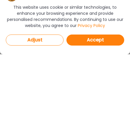
This website uses cookie or similar technologies, to
enhance your browsing experience and provide
personalised recommendations. By continuing to use our
website, you agree to our
Privacy Policy
Adjust
Accept
PROGRAMS
CAD Decor PRO 4.X
CAD Decor 4.X
CAD Kitchens 8.X
CAD Cut 4.X
netDecor HOME