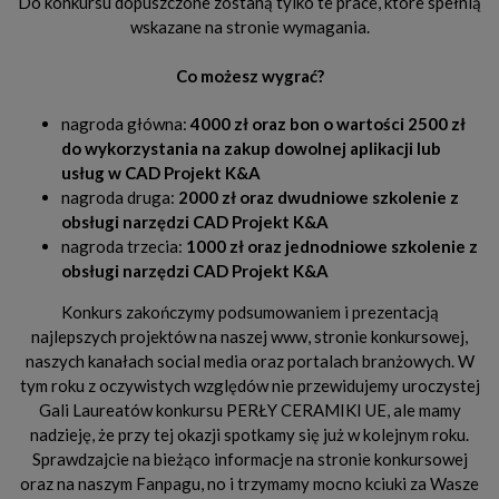
Do konkursu dopuszczone zostaną tylko te prace, które spełnią
wskazane na stronie wymagania.
Co możesz wygrać?
nagroda główna:
4000 zł oraz bon o wartości 2500 zł
do wykorzystania na zakup dowolnej aplikacji lub
usług w CAD Projekt K&A
nagroda druga:
2000 zł oraz dwudniowe szkolenie z
obsługi narzędzi CAD Projekt K&A
nagroda trzecia:
1000 zł oraz jednodniowe szkolenie z
obsługi narzędzi CAD Projekt K&A
Konkurs zakończymy podsumowaniem i prezentacją
najlepszych projektów na naszej www, stronie konkursowej,
naszych kanałach social media oraz portalach branżowych. W
tym roku z oczywistych względów nie przewidujemy uroczystej
Gali Laureatów konkursu PERŁY CERAMIKI UE, ale mamy
nadzieję, że przy tej okazji spotkamy się już w kolejnym roku.
Sprawdzajcie na bieżąco informacje na stronie konkursowej
oraz na naszym Fanpagu, no i trzymamy mocno kciuki za Wasze