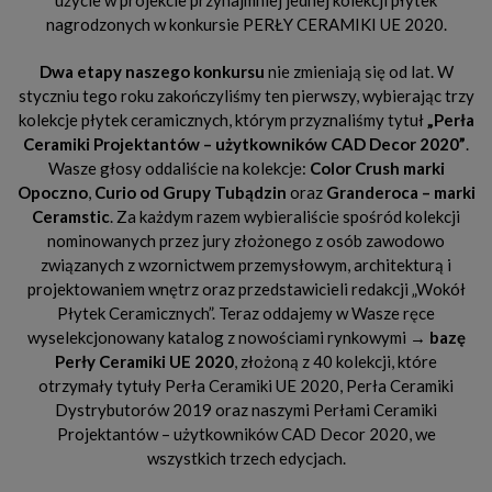
nagrodzonych w konkursie PERŁY CERAMIKI UE 2020.
Dwa etapy naszego konkursu
nie zmieniają się od lat. W
styczniu tego roku zakończyliśmy ten pierwszy, wybierając trzy
kolekcje płytek ceramicznych, którym przyznaliśmy tytuł
„Perła
Ceramiki Projektantów – użytkowników CAD Decor 2020”
.
Wasze głosy oddaliście na kolekcje:
Color Crush marki
Opoczno
,
Curio od Grupy Tubądzin
oraz
Granderoca – marki
Ceramstic
. Za każdym razem wybieraliście spośród kolekcji
nominowanych przez jury złożonego z osób zawodowo
związanych z wzornictwem przemysłowym, architekturą i
projektowaniem wnętrz oraz przedstawicieli redakcji „Wokół
Płytek Ceramicznych”. Teraz oddajemy w Wasze ręce
wyselekcjonowany katalog z nowościami rynkowymi →
bazę
Perły Ceramiki UE 2020
, złożoną z 40 kolekcji, które
otrzymały tytuły Perła Ceramiki UE 2020, Perła Ceramiki
Dystrybutorów 2019 oraz naszymi Perłami Ceramiki
Projektantów – użytkowników CAD Decor 2020, we
wszystkich trzech edycjach.