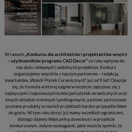
W ramach
„Konkursu dla architektów i projektantów wnętrz
– użytkowników programu CAD Decor”
co roku wpływa do
nas dużo ciekawych i ambitnych projektów. Konkurs
organizujemy wspólnie z naszym partnerem – redakcją
kwartalnika „Wokół Płytek Ceramicznych” już od 9 lat! Okazuje
się, że formuła w której najpierw możecie zapoznać się z
najlepszymi i najnowszymi kolekcjami płytek ceramicznych oraz
innych okładzin ściennych i podłogowych, a potem zastosować
poznane produkty w swoich projektach bardzo przypadła Wam
do gustu. W tym roku dosyć już mamy wszelkich ograniczeń,
dlatego dajemy Wam pełną dowolność w projekcie
konkursowym. Jedyne wymaganie, jakie musicie spełnić, to
użycie w projekcie przynajmniej jednej kolekcji płytek