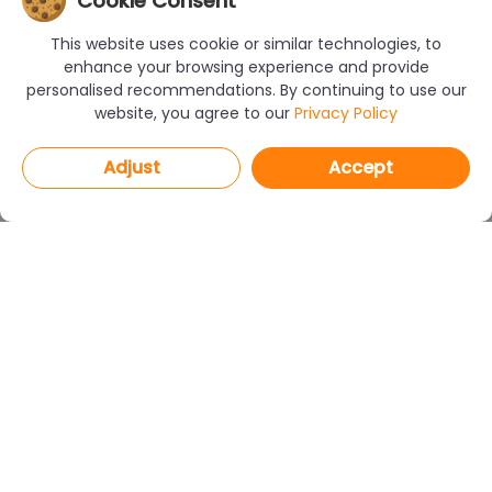
Cookie Consent
This website uses cookie or similar technologies, to
enhance your browsing experience and provide
personalised recommendations. By continuing to use our
website, you agree to our
Privacy Policy
Adjust
Accept
PROGRAMS
CAD Decor PRO 4.X
CAD Decor 4.X
CAD Kitchens 8.X
CAD Cut 4.X
netDecor HOME