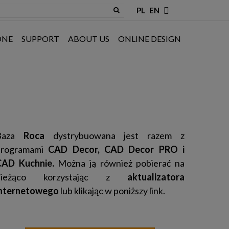
PL
EN
ONE
SUPPORT
ABOUT US
ONLINE DESIGN
Baza
Roca
dystrybuowana jest razem z
programami
CAD Decor,
CAD Decor PRO
i
CAD Kuchnie.
Można ją również pobierać na
bieżąco korzystając z
aktualizatora
internetowego
lub klikając w poniższy link.