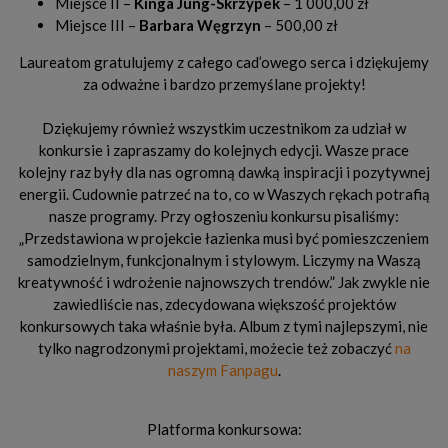
Miejsce II –
Kinga Jung-Skrzypek
– 1 000,00 zł
Miejsce III –
Barbara Węgrzyn
– 500,00 zł
Laureatom gratulujemy z całego cad’owego serca i dziękujemy
za odważne i bardzo przemyślane projekty!
Dziękujemy również wszystkim uczestnikom za udział w
konkursie i zapraszamy do kolejnych edycji. Wasze prace
kolejny raz były dla nas ogromną dawką inspiracji i pozytywnej
energii. Cudownie patrzeć na to, co w Waszych rękach potrafią
nasze programy. Przy ogłoszeniu konkursu pisaliśmy:
„Przedstawiona w projekcie łazienka musi być pomieszczeniem
samodzielnym, funkcjonalnym i stylowym. Liczymy na Waszą
kreatywność i wdrożenie najnowszych trendów.” Jak zwykle nie
zawiedliście nas, zdecydowana większość projektów
konkursowych taka właśnie była. Album z tymi najlepszymi, nie
tylko nagrodzonymi projektami, możecie też zobaczyć
na
naszym Fanpagu
.
Platforma konkursowa: