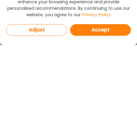
enhance your browsing experience and provide
personalised recommendations. By continuing to use our
website, you agree to our
Privacy Policy
Adjust
Accept
PROGRAMS
CAD Decor PRO 4.X
CAD Decor 4.X
CAD Kitchens 8.X
CAD Cut 4.X
netDecor HOME
MODULES
Render PRO