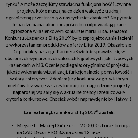
rynku? A może zaczęliśmy stawiać na funkcjonalność i „zwinne”
projekty, które muszą na co dzień walczyć z trudną i
ograniczoną przestrzenią w naszych mieszkaniach? Na pytania
te bardzo namacalnie i bezpośrednio odpowiadają prace
zgłoszone w łazienkowym konkursie marki Elita. Tematem
Konkursu „Łazienka z Elitą 2019” było zaprojektowanie łazienki
z wykorzystaniem produktów z oferty Elita 2019. Okazało się,
że produkty naszego Partnera świetnie sprawdzą się w
obszernych wymarzonych salonach kąpielowych, jak i typowych
łazienkach w M3. Ocenie podlegała: oryginalność projektu,
jakość wykonania wizualizacji, funkcjonalność, pomysłowość i
walory estetyczne. Zdaniem jury konkursowego, w którym
mieliśmy też swoje zaszczytne miejsce, nagrodzone projekty
najbardziej wpisały się w aktualne trendy i zrealizowały
kryteria konkursowe. Chociaż wybór naprawdę nie był łatwy :)!
Laureatami „Łazienka z Elitą 2019” zostali:
Miejsce I –
Maciej Dańczura
– 2 000,00 zł oraz licencja
na CAD Decor PRO 3.X na okres 12 m-cy