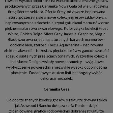
również wysoka odporność na warunki atmosferyczne gresów
produkowanych przez Ceramikę Nowa Gala od wielu lat czynią
firmę liderem sektora. Oferta firmy, od zawsze inspirowana
naturą, poszerzyła się o nowe kolekcje gresów szkliwionych,
inspirowanych najszlachetniejszymi gatunkami marmurów oraz
pięknem malarstwa akwarelowego. Kolorystyka kolekcji Frost
White, Golden Beige, Silver Grey, Imperial Graphite, Magic
Black wzorowana jest na naturalnych barwach marmurów –
odcienie bieli, szarości i beżu. Aquamarina – inspirowana
efektem akwareli – to zestaw pięciu kolorów w gamach szarości
i beżu o subtelnych przejściach tonalnych. Wszystkie kolekcje
linii MarmoDesign zyskały nowe parametry – wyjątkowe
wybłyszczenie powierzchni i niezwykle wysoką odporność na
plamienie. Dodatkowym atutem linii jest bogaty wybór
dekoracji i mozaiek.
Ceramika Gres
Do dobrze znanych kolekcji gresów o fakturze drewna takich
jak Ashwood i Rancho dołącza seria Ponte – dzięki
zróżnicowanej grafice i odpowiednio dobranej strukturze