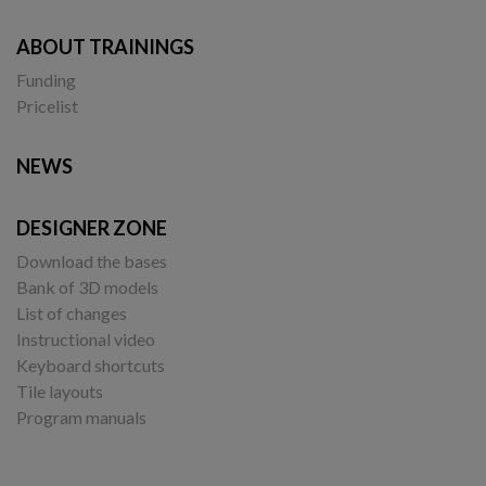
ABOUT TRAININGS
Funding
Pricelist
NEWS
DESIGNER ZONE
Download the bases
Bank of 3D models
List of changes
Instructional video
Keyboard shortcuts
Tile layouts
Program manuals