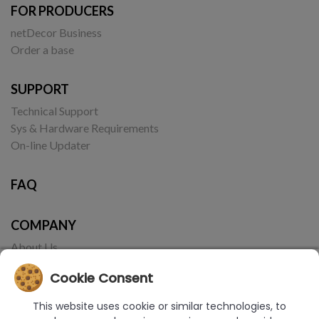
FOR PRODUCERS
netDecor Business
Order a base
SUPPORT
Technical Support
Sys & Hardware Requirements
On-line Updater
FAQ
COMPANY
About Us
Contact
Cookie Consent
This website uses cookie or similar technologies, to