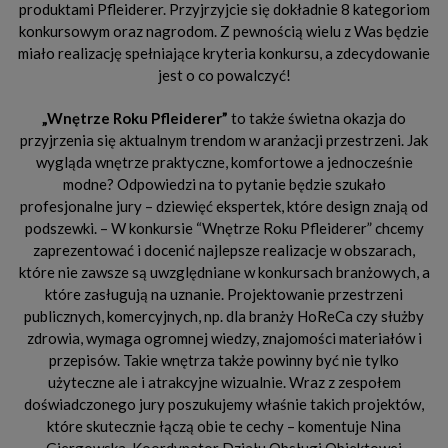
produktami Pfleiderer. Przyjrzyjcie się dokładnie 8 kategoriom
konkursowym oraz nagrodom. Z pewnością wielu z Was będzie
miało realizację spełniające kryteria konkursu, a zdecydowanie
jest o co powalczyć!
„Wnętrze Roku Pfleiderer”
to także świetna okazja do
przyjrzenia się aktualnym trendom w aranżacji przestrzeni. Jak
wygląda wnętrze praktyczne, komfortowe a jednocześnie
modne? Odpowiedzi na to pytanie będzie szukało
profesjonalne jury – dziewięć ekspertek, które design znają od
podszewki. – W konkursie “Wnętrze Roku Pfleiderer” chcemy
zaprezentować i docenić najlepsze realizacje w obszarach,
które nie zawsze są uwzględniane w konkursach branżowych, a
które zasługują na uznanie. Projektowanie przestrzeni
publicznych, komercyjnych, np. dla branży HoReCa czy służby
zdrowia, wymaga ogromnej wiedzy, znajomości materiałów i
przepisów. Takie wnętrza także powinny być nie tylko
użyteczne ale i atrakcyjne wizualnie. Wraz z zespołem
doświadczonego jury poszukujemy właśnie takich projektów,
które skutecznie łączą obie te cechy – komentuje Nina
Giergowska, Koordynator Działu Obsługi Obiektowej