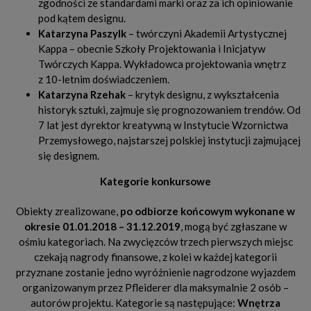
zgodności ze standardami marki oraz za ich opiniowanie
pod kątem designu.
Katarzyna Paszylk
– twórczyni Akademii Artystycznej
Kappa – obecnie Szkoły Projektowania i Inicjatyw
Twórczych Kappa. Wykładowca projektowania wnętrz
z 10-letnim doświadczeniem.
Katarzyna Rzehak
– krytyk designu, z wykształcenia
historyk sztuki, zajmuje się prognozowaniem trendów. Od
7 lat jest dyrektor kreatywną w Instytucie Wzornictwa
Przemysłowego, najstarszej polskiej instytucji zajmującej
się designem.
Kategorie konkursowe
Obiekty zrealizowane,
po odbiorze końcowym wykonane w
okresie 01.01.2018 – 31.12.2019
, mogą być zgłaszane w
ośmiu kategoriach. Na zwycięzców trzech pierwszych miejsc
czekają nagrody finansowe, z kolei w każdej kategorii
przyznane zostanie jedno wyróżnienie nagrodzone wyjazdem
organizowanym przez Pfleiderer dla maksymalnie 2 osób –
autorów projektu. Kategorie są następujące:
Wnętrza