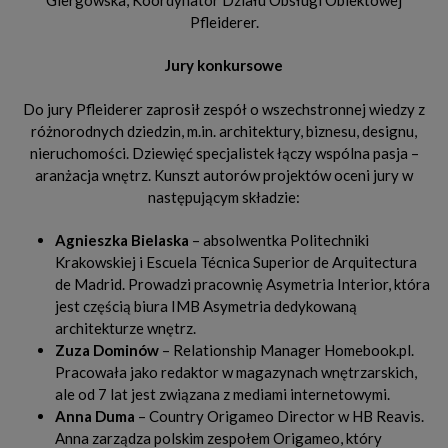
Pfleiderer.
Jury konkursowe
Do jury Pfleiderer zaprosił zespół o wszechstronnej wiedzy z
różnorodnych dziedzin, m.in. architektury, biznesu, designu,
nieruchomości. Dziewięć specjalistek łączy wspólna pasja –
aranżacja wnętrz. Kunszt autorów projektów oceni jury w
następującym składzie:
Agnieszka Bielaska
– absolwentka Politechniki
Krakowskiej i Escuela Técnica Superior de Arquitectura
de Madrid. Prowadzi pracownię Asymetria Interior, która
jest częścią biura IMB Asymetria dedykowaną
architekturze wnętrz.
Zuza Dominów
– Relationship Manager Homebook.pl.
Pracowała jako redaktor w magazynach wnętrzarskich,
ale od 7 lat jest związana z mediami internetowymi.
Anna Duma
– Country Origameo Director w HB Reavis.
Anna zarządza polskim zespołem Origameo, który