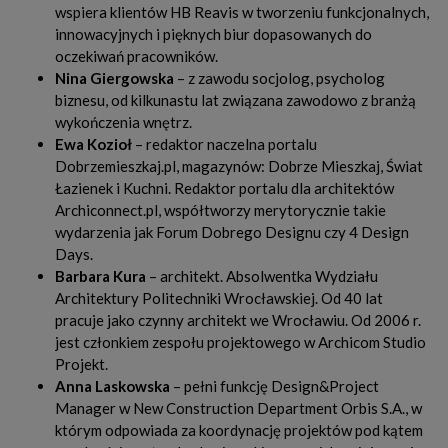
wspiera klientów HB Reavis w tworzeniu funkcjonalnych,
innowacyjnych i pięknych biur dopasowanych do
oczekiwań pracowników.
Nina Giergowska
– z zawodu socjolog, psycholog
biznesu, od kilkunastu lat związana zawodowo z branżą
wykończenia wnętrz.
Ewa Kozioł
– redaktor naczelna portalu
Dobrzemieszkaj.pl, magazynów: Dobrze Mieszkaj, Świat
Łazienek i Kuchni. Redaktor portalu dla architektów
Archiconnect.pl, współtworzy merytorycznie takie
wydarzenia jak Forum Dobrego Designu czy 4 Design
Days.
Barbara Kura
– architekt. Absolwentka Wydziału
Architektury Politechniki Wrocławskiej. Od 40 lat
pracuje jako czynny architekt we Wrocławiu. Od 2006 r.
jest członkiem zespołu projektowego w Archicom Studio
Projekt.
Anna Laskowska
– pełni funkcję Design&Project
Manager w New Construction Department Orbis S.A., w
którym odpowiada za koordynację projektów pod kątem