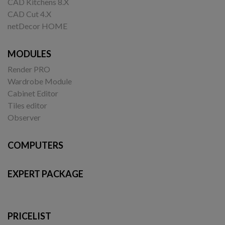
CAD Kitchens 8.X
CAD Cut 4.X
netDecor HOME
MODULES
Render PRO
Wardrobe Module
Cabinet Editor
Tiles editor
Observer
COMPUTERS
EXPERT PACKAGE
PRICELIST