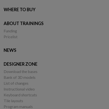
WHERE TO BUY
ABOUT TRAININGS
Funding
Pricelist
NEWS
DESIGNER ZONE
Download the bases
Bank of 3D models
List of changes
Instructional video
Keyboard shortcuts
Tile layouts
Program manuals