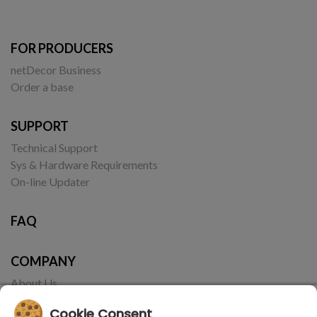
FOR PRODUCERS
netDecor Business
Order a base
SUPPORT
Technical Support
Sys & Hardware Requirements
On-line Updater
FAQ
COMPANY
About Us
Contact
Cookie Consent