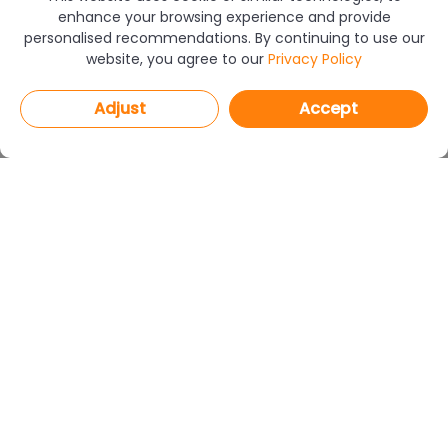
enhance your browsing experience and provide
personalised recommendations. By continuing to use our
website, you agree to our
Privacy Policy
Adjust
Accept
PROGRAMS
CAD Decor PRO 4.X
CAD Decor 4.X
CAD Kitchens 8.X
CAD Cut 4.X
netDecor HOME
MODULES