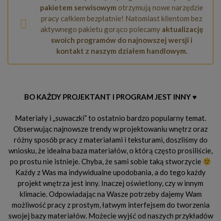
pakietem serwisowym
otrzymują nowe narzędzie
pracy całkiem bezpłatnie! Natomiast klientom bez
aktywnego pakietu gorąco polecamy
aktualizację
swoich programów do najnowszej wersji i
kontakt z naszym działem handlowym
.
BO KAŻDY PROJEKTANT I PROGRAM JEST INNY ♥
Materiały i „suwaczki” to ostatnio bardzo popularny temat.
Obserwując najnowsze trendy w projektowaniu wnętrz oraz
różny sposób pracy z materiałami i teksturami, doszliśmy do
wniosku, że idealna baza materiałów, o którą często prosiliście,
po prostu nie istnieje. Chyba, że sami sobie taką stworzycie
Każdy z Was ma indywidualne upodobania, a do tego każdy
projekt wnętrza jest inny. Inaczej oświetlony, czy w innym
klimacie. Odpowiadając na Wasze potrzeby dajemy Wam
możliwość pracy z prostym, łatwym interfejsem do tworzenia
swojej bazy materiałów. Możecie wyjść od naszych przykładów