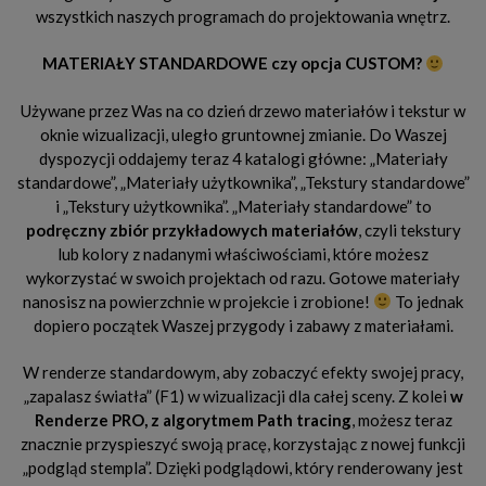
wszystkich naszych programach do projektowania wnętrz.
MATERIAŁY STANDARDOWE czy opcja CUSTOM?
Używane przez Was na co dzień drzewo materiałów i tekstur w
oknie wizualizacji, uległo gruntownej zmianie. Do Waszej
dyspozycji oddajemy teraz 4 katalogi główne: „Materiały
standardowe”, „Materiały użytkownika”, „Tekstury standardowe”
i „Tekstury użytkownika”. „Materiały standardowe” to
podręczny zbiór przykładowych materiałów
, czyli tekstury
lub kolory z nadanymi właściwościami, które możesz
wykorzystać w swoich projektach od razu. Gotowe materiały
nanosisz na powierzchnie w projekcie i zrobione!
To jednak
dopiero początek Waszej przygody i zabawy z materiałami.
W renderze standardowym, aby zobaczyć efekty swojej pracy,
„zapalasz światła” (F1) w wizualizacji dla całej sceny. Z kolei
w
Renderze PRO, z algorytmem Path tracing
, możesz teraz
znacznie przyspieszyć swoją pracę, korzystając z nowej funkcji
„podgląd stempla”. Dzięki podglądowi, który renderowany jest