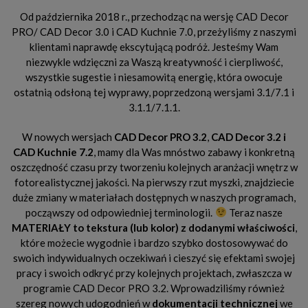
Od października 2018 r., przechodząc na wersję CAD Decor
PRO/ CAD Decor 3.0 i CAD Kuchnie 7.0, przeżyliśmy z naszymi
klientami naprawdę ekscytującą podróż. Jesteśmy Wam
niezwykle wdzięczni za Waszą kreatywność i cierpliwość,
wszystkie sugestie i niesamowitą energię, która owocuje
ostatnią odsłoną tej wyprawy, poprzedzoną wersjami 3.1/7.1 i
3.1.1/7.1.1.
W nowych wersjach
CAD Decor PRO 3.2
,
CAD Decor 3.2 i
CAD Kuchnie 7.2
, mamy dla Was mnóstwo zabawy i konkretną
oszczędność czasu przy tworzeniu kolejnych aranżacji wnętrz w
fotorealistycznej jakości. Na pierwszy rzut myszki, znajdziecie
duże zmiany w materiałach dostępnych w naszych programach,
począwszy od odpowiedniej terminologii.
Teraz nasze
MATERIAŁY to tekstura (lub kolor) z dodanymi właściwości
,
które możecie wygodnie i bardzo szybko dostosowywać do
swoich indywidualnych oczekiwań i cieszyć się efektami swojej
pracy i swoich odkryć przy kolejnych projektach, zwłaszcza w
programie CAD Decor PRO 3.2. Wprowadziliśmy również
szereg nowych udogodnień w
dokumentacji technicznej
we