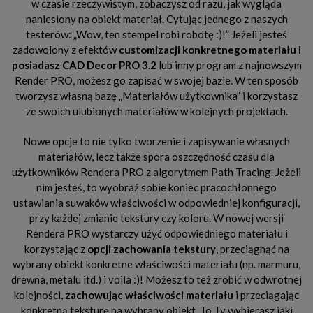
w czasie rzeczywistym, zobaczysz od razu, jak wygląda
naniesiony na obiekt materiał. Cytując jednego z naszych
testerów: „Wow, ten stempel robi robotę :)!” Jeżeli jesteś
zadowolony z efektów
customizacji konkretnego materiału i
posiadasz CAD Decor PRO 3.2
lub inny program z najnowszym
Render PRO, możesz go zapisać w swojej bazie. W ten sposób
tworzysz własną bazę „Materiałów użytkownika” i korzystasz
ze swoich ulubionych materiałów w kolejnych projektach.
Nowe opcje to nie tylko tworzenie i zapisywanie własnych
materiałów, lecz także spora oszczędność czasu dla
użytkowników Rendera PRO z algorytmem Path Tracing. Jeżeli
nim jesteś, to wyobraź sobie koniec pracochłonnego
ustawiania suwaków właściwości w odpowiedniej konfiguracji,
przy każdej zmianie tekstury czy koloru. W nowej wersji
Rendera PRO wystarczy użyć odpowiedniego materiału i
korzystając z
opcji zachowania tekstury
, przeciągnąć na
wybrany obiekt konkretne właściwości materiału (np. marmuru,
drewna, metalu itd.) i voila :)! Możesz to też zrobić w odwrotnej
kolejności,
zachowując właściwości materiału
i przeciągając
konkretną teksturę na wybrany obiekt. To Ty wybierasz jaki