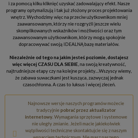
i za pomocą kilku kliknięć uzyskać zadowalający efekt. Nasze
programy optymalizują i tak już złożony proces projektowania
wnętrz. Wychodzimy więc na przeciw użytkownikom mniej
zaawansowanym, którzy nie rozgryźli jeszcze wielu
skomplikowanych wskaźników i możliwości oraz tym
zaawansowanym użytkownikom, którzy mogą spokojnie
dopracowywać swoją IDEALNĄ bazę materiałów.
Niezależnie od tego na jakim jesteś poziomie, dostajesz
więc więcej CZASU DLA SIEBIE
, na swoją kreatywność,
najtrudniejsze etapy czy na kolejne projekty…Wszyscy wiemy,
że zabawa suwaczkami jest kusząca, zazwyczaj jednak
czasochłonna. A czas to luksus i więcej zleceń.
Najnowsze wersje naszych programów możecie
tradycyjnie
pobrać przez aktualizator
internetowy
. Wymagania sprzętowe i systemowe
nie uległy zmianie. Jeżeli macie jakiekolwiek
wątpliwości techniczne skontaktujcie się z naszym
wsparciem technicznym. Nie masz naszego